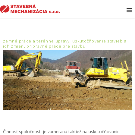
zemné práce a terénne úpravy, uskutočňovanie stavieb a
ich zmien, prípravné práce pre stavbu
Činnosť spoločnosti je zameraná taktiež na uskutočňovanie