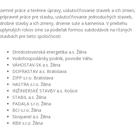
zemné práce a terénne úpravy, uskutočňovanie stavieb a ich zmien,
prípravné práce pre stavbu, uskutočňovanie jednoduchých stavieb,
drobné stavby a ich zmeny, drvenie sute a kameniva.
V priebehu
uplynulých rokov sme sa podieľali formou subdodávok na rôznych
stavbách pre tieto spoločnosti:
Stredoslovenská energetika a.s. Žilina
Vodohospodársky podnik, povodie Váhu
VÁHOSTAV-SK a.s. Žilina
DOPRASTAV a.s. Bratislava
ZIPP s.r.o. Bratislava
HASTRA s.r.o. Žilina
INŽINIERSKÉ STAVBY a.s. Košice
STABIL a.s. Žilina
PADALA s.r.o. Žilina
BCI s.r.o. Žilina
Slovpanel a.s. Žilina
RBR s.r.o. Žilina