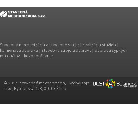
Stavebná mechanizácia a
stavebné stroje
|
realizácia stavieb
|
kamiónová doprava
|
stavebné stroje a doprava
|
doprava sypkých
materiálov
|
kovoobrábanie
© 2017 - Stavebná mechanizácia,
Webdizajn:
s.r.o.,
Bytčianska 123, 010 03 Žilina